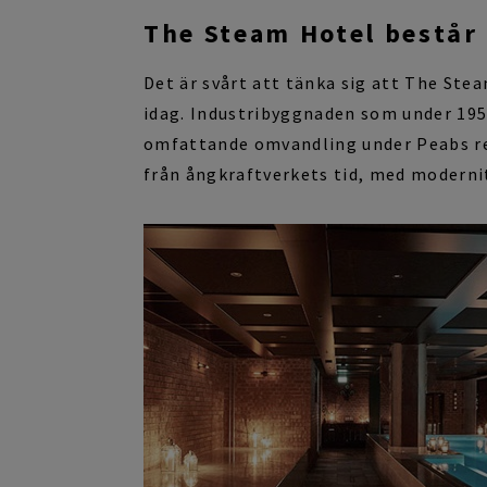
The Steam Hotel består 
Det är svårt att tänka sig att
The
Ste
idag.
Industribyggnaden som under 1950
omfattande omvandling
under Peabs r
från
ån
g
kraftverkets
tid
,
med
moderni