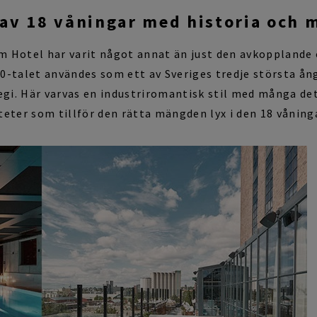
av 18 våningar med historia och 
am
Hotel
har varit något annat än just
d
en avkopplande 
-talet användes som ett av Sveriges tredje största ång
egi
.
Här varvas en industriromantisk stil med många det
teter
som
tillför den rätta mängden lyx i den
18 våning