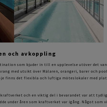
ten och avkoppling
ination som bjuder in till en upplevelse utöver det van
urang med utsikt över Mälaren, orangeri, barer och poo
je finns det flexibla och luftiga möteslokaler med pla
g
kraftverket och e
n viktig del i bevarandet var att ty
dde under åren som kraftverket var igång.
Något som vi