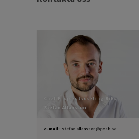
Chef Projekutveckling Riks
Stefan Allansson
e-mail
:
stefan.allansson@peab.se