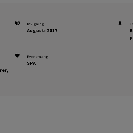
Invigning
T
Augusti 2017
B
p
Evenemang
SPA
rer,