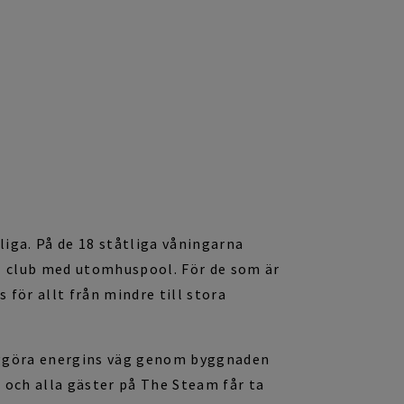
liga.
På de 18
ståtliga
våningarna
l
club med utomhuspool.
För de som är
ts
för
allt från mindre
till
stora
dliggöra energins väg genom byggnaden
 och alla gäster på The
Steam
får ta