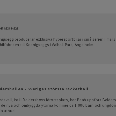
enigsegg
igsegg producerar exklusiva hypersportbilar i små serier. I mar
bilfabriken till Koenigseggs i Valhall Park, Ängelholm.
dershallen - Sveriges största rackethall
ndsvall, intill Baldershovs idrottsplats, har Peab uppfört Balders
 de nya och ombyggda ytorna kommer ca 1 000 barn och ungdoma
da utbud.