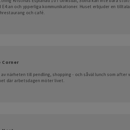
tning Kristinas Esplanad 10 i Ulriksdal, Solna kan inte bara stol
d E4:an och ypperliga kommunikationer. Huset erbjuder en tilltal
chrestaurang och café.
 Corner
 av närheten till pendling, shopping - och såväl lunch som after
et där arbetsdagen möter livet.