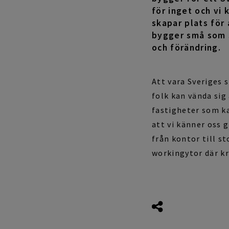
för inget och vi
skapar plats för 
bygger små som s
och förändring.
Att vara Sveriges 
folk kan vända sig
fastigheter som ka
att vi känner oss g
från kontor till 
workingytor där kre