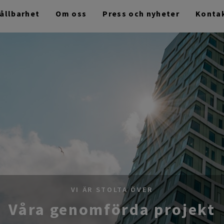
ållbarhet
Om oss
Press och nyheter
Konta
VI ÄR STOLTA ÖVER
Våra genomförda projekt