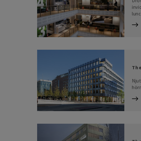
Drot
invi
lun
The
Njut
hörn