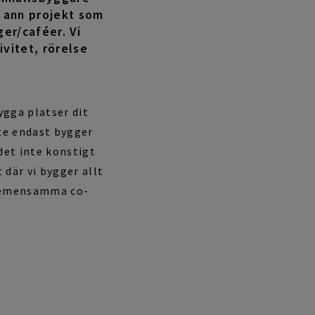
s ann projekt som
ger/caféer. Vi
vitet, rörelse
ygga platser dit
nte endast bygger
det inte konstigt
 där vi bygger allt
 gemensamma co-