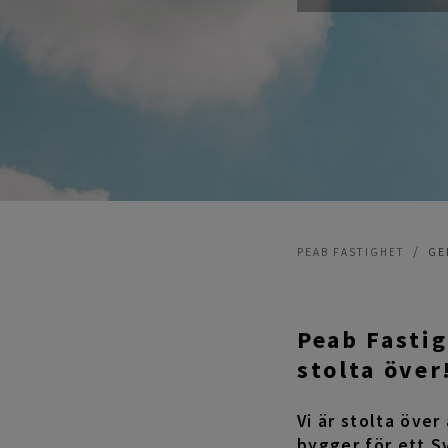
PEAB FASTIGHET
GE
Peab Fastig
stolta över
Vi är stolta över
bygger för ett S