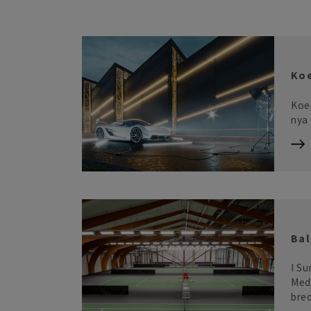
Ko
Koen
nya 
Bal
I Su
Med
bre