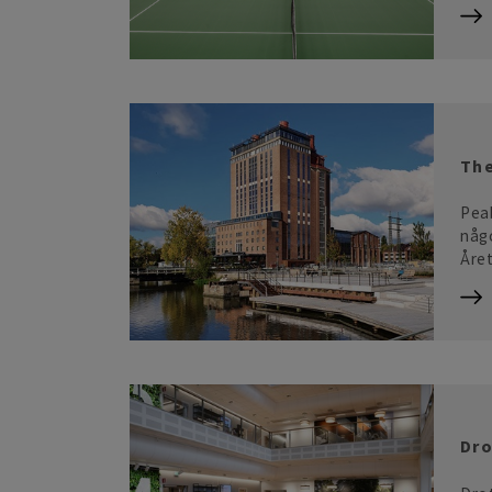
The
Peab
någo
Åre
Dro