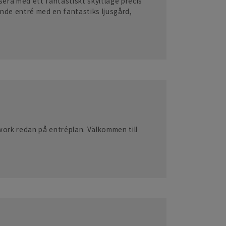
tsera med ett fantastiskt skyltläge precis
ande entré med en fantastiks ljusgård,
 work redan på entréplan. Välkommen till