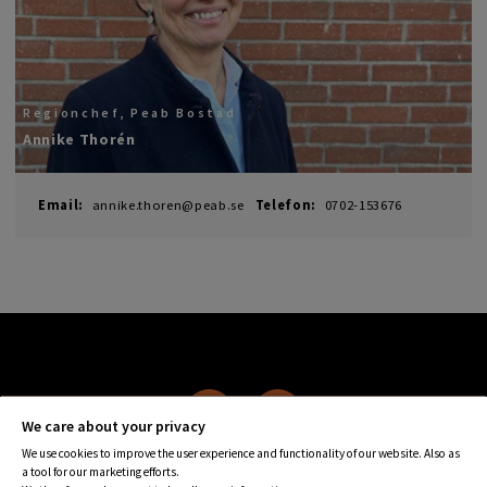
Regionchef, Peab Bostad
Annike Thorén
Email
:
annike.thoren@peab.se
Telefon
:
0702-153676
We care about your privacy
We use cookies to improve the user experience and functionality of our website. Also as
a tool for our marketing efforts.
Peab Fastighet